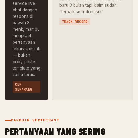
service live
baru 3 bulan tapi klaim sudah
chat dengan
"terbaik se-Indonesia."
respons di
TRACK RECORD
bawah 3
menit, mampu
menjawab
pertanyaan
teknis spesifik
— bukan
copy-paste
template yang
sama terus.
CEK
SEKARANG
PANDUAN VERIFIKASI
PERTANYAAN YANG SERING