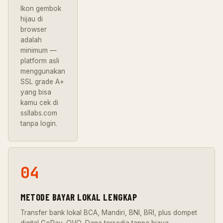
Ikon gembok
hijau di
browser
adalah
minimum —
platform asli
menggunakan
SSL grade A+
yang bisa
kamu cek di
ssllabs.com
tanpa login.
04
METODE BAYAR LOKAL LENGKAP
Transfer bank lokal BCA, Mandiri, BNI, BRI, plus dompet
digital GoPay, OVO, Dana tersedia tanpa biaya