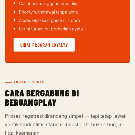
Cashback mingguan otomatis
Priority withdrawal tanpa antre
Akses eksklusif game rilis baru
Event turnamen berhadiah nyata
LIHAT PROGRAM LOYALTY
LANGKAH MUDAH
CARA BERGABUNG DI
BERUANGPLAY
Proses registrasi dirancang simpel — tapi tetap lewati
verifikasi identitas standar industri. Ini bukan bug, ini
fitur keamanan.