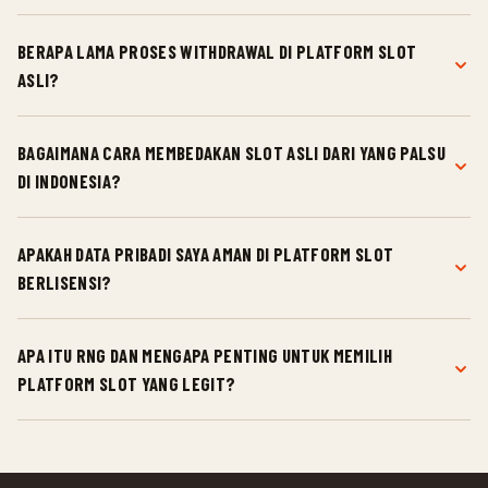
BERAPA LAMA PROSES WITHDRAWAL DI PLATFORM SLOT
ASLI?
BAGAIMANA CARA MEMBEDAKAN SLOT ASLI DARI YANG PALSU
DI INDONESIA?
APAKAH DATA PRIBADI SAYA AMAN DI PLATFORM SLOT
BERLISENSI?
APA ITU RNG DAN MENGAPA PENTING UNTUK MEMILIH
PLATFORM SLOT YANG LEGIT?